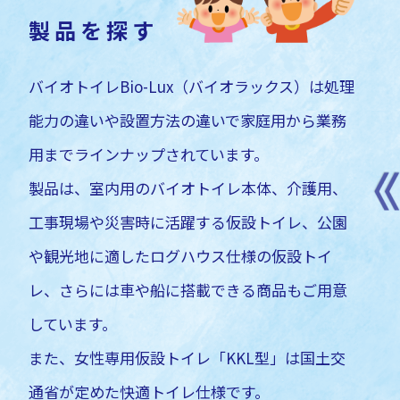
製品を探す
バイオトイレBio-Lux（バイオラックス）は
処理
能力の違いや設置方法の違いで
家庭用から業務
用まで
ラインナップされています。
製品は、室内用のバイオトイレ本体、
介護用、
オプション商品
バイオトイレ
工事現場や災害時に活躍する
仮設トイレ、公園
トイレなどの当社各種製
オガクズでし尿を分解処理する
や観光地に適した
ログハウス仕様の仮設トイ
用可能なオプション部品
新型トイレ。水は使わず、特別
レ、
さらには車や船に搭載できる
商品もご用意
います。ご購入の製品に
な菌も不要。１日の使用回数、
しています。
るオプション部品がある
設置方法や設置場所にあわせて
かなど、お問い合わせも
豊富なラインナップからお選び
また、女性専用仮設トイレ「KKL型」は
国土交
っております。
いただけます。
通省が定めた快適トイレ仕様です。