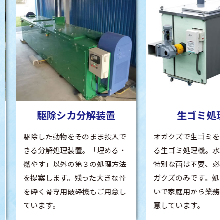
駆除シカ分解装置
生ゴミ処理
駆除した動物をそのまま投入で
オガクズで生ゴミを
きる分解処理装置。「埋める・
る生ゴミ処理機。水
燃やす」以外の第３の処理方法
特別な菌は不要、必
を提案します。残った大きな骨
ガクズのみです。処
を砕く骨専用破砕機もご用意し
いで家庭用から業務
ています。
意しています。