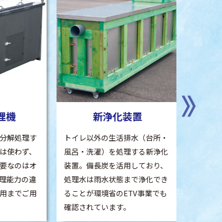
機
新浄化装置
オ
分解処理す
トイレ以外の生活排水（台所・
バイオト
は使わず、
風呂・洗濯）を処理する新浄化
品で使用
要なのはオ
装置。備長炭を活用しており、
もござい
理能力の違
処理水は雨水状態まで浄化でき
対応する
用までご用
ることが環境省のETV事業でも
かどうか
確認されています。
随時承っ