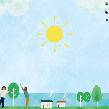
事
製
各